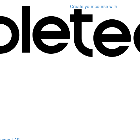
Create your course
with
ำ Home LAB